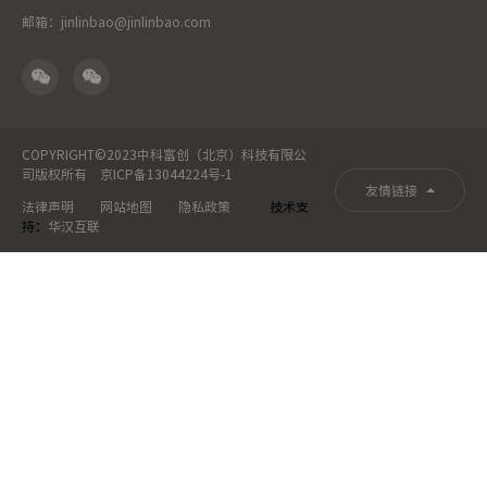
邮箱：jinlinbao@jinlinbao.com
COPYRIGHT©2023中科富创（北京）科技有限公
司版权所有
京ICP备13044224号-1
友情链接
法律声明
网站地图
隐私政策
技术支
持：
华汉互联